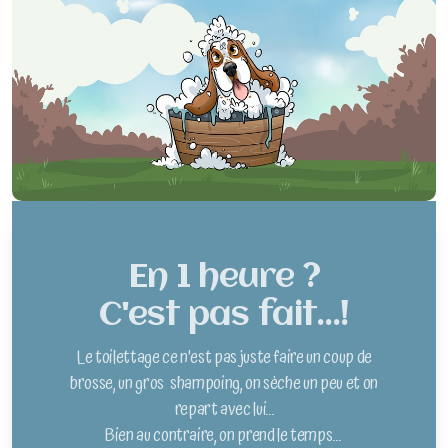
En 1 heure ?
C'est pas fait...!
Le toilettage ce n'est pas juste faire un coup de
brosse, un gros shampoing, on sèche un peu et on
repart avec lui...
Bien au contraire, on prend le temps...